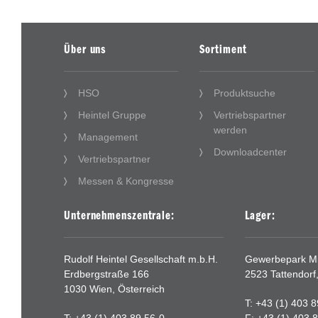
Über uns
Sortiment
HSO
Produktsuche
Heintel Gruppe
Vertriebspartner
werden
Management
Downloadcenter
Vertriebspartner
Messen & Kongresse
Unternehmenszentrale:
Lager:
Rudolf Heintel Gesellschaft m.b.H.
Gewerbepark Mit
Erdbergstraße 166
2523 Tattendorf
1030 Wien, Österreich
T: +43 (1) 403 