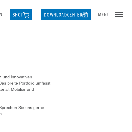
N
MENÜ
SHOP
DOWNLOADCENTER
n und innovativen
s breite Portfolio umfasst
rial, Mobiliar und
. Sprechen Sie uns gerne
n.