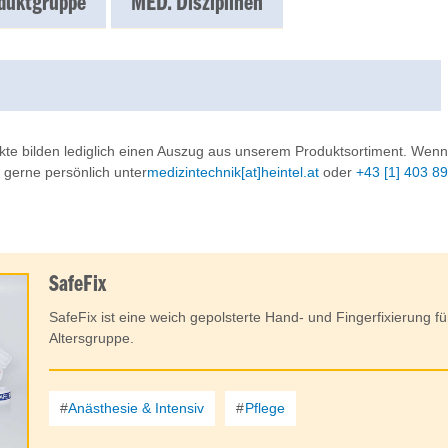
duktgruppe
MED. Disziplinen
te bilden lediglich einen Auszug aus unserem Produktsortiment. Wenn
s gerne persönlich unter
medizintechnik[at]heintel.at
oder
+43 [1] 403 8
SafeFix
SafeFix ist eine weich gepolsterte Hand- und Fingerfixierung fü
Altersgruppe.
Anästhesie & Intensiv
Pflege