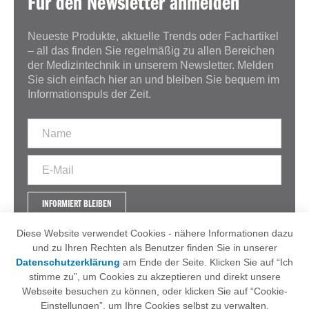
Für den Newsletter anmelden
Neueste Produkte, aktuelle Trends oder Fachartikel
– all das finden Sie regelmäßig zu allen Bereichen
der Medizintechnik in unserem Newsletter. Melden
Sie sich einfach hier an und bleiben Sie bequem im
Informationspuls der Zeit.
INFORMIERT BLEIBEN
Diese Website verwendet Cookies - nähere Informationen dazu
und zu Ihren Rechten als Benutzer finden Sie in unserer
Datenschutzerklärung
am Ende der Seite. Klicken Sie auf “Ich
IMPRESSUM
AGB
stimme zu”, um Cookies zu akzeptieren und direkt unsere
DATENSCHUTZERKLÄRUNG
Webseite besuchen zu können, oder klicken Sie auf “Cookie-
Einstellungen”, um Ihre Cookies selbst zu verwalten.