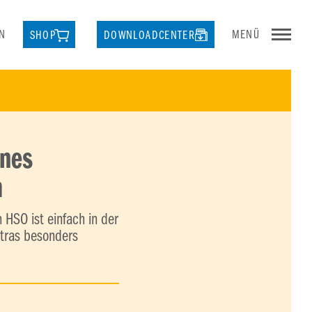
N
MENÜ
SHOP
DOWNLOADCENTER
enes
m
 HSO ist einfach in der
xtras besonders