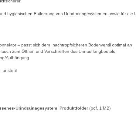
icksicherer.
 und hygienischen Entleerung von Urindrainagesystemen sowie für die
-Konnektor – passt sich dem nachtropfsicheren Bodenventil optimal an
auch zum Öffnen und Verschließen des Urinauffangbeutels
ung/Aufhängung
, unsteril
ssenes-Urindrainagesystem_Produktfolder
(pdf, 1 MB)