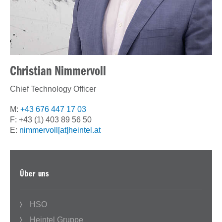
Christian Nimmervoll
Chief Technology Officer
M:
+43 676 447 17 03
F: +43 (1) 403 89 56 50
E:
nimmervoll[at]heintel.at
Über uns
HSO
Heintel Gruppe