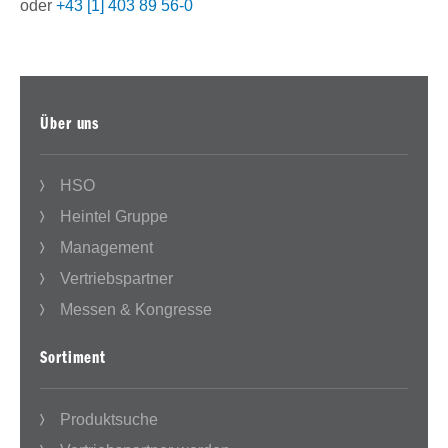
oder
+43 [1] 403 89 56-0
Über uns
HSO
Heintel Gruppe
Management
Vertriebspartner
Messen & Kongresse
Sortiment
Produktsuche