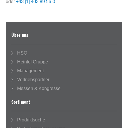
oder
+43 [1] 403 89 56-0
Über uns
HSO
Heintel Gruppe
Management
Vertriebspartner
Messen & Kongresse
Sortiment
Produktsuche