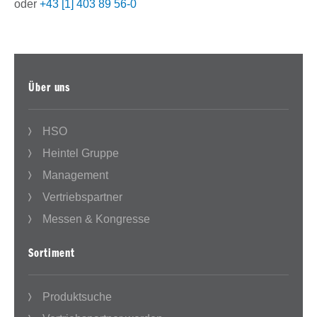
oder
+43 [1] 403 89 56-0
Über uns
HSO
Heintel Gruppe
Management
Vertriebspartner
Messen & Kongresse
Sortiment
Produktsuche