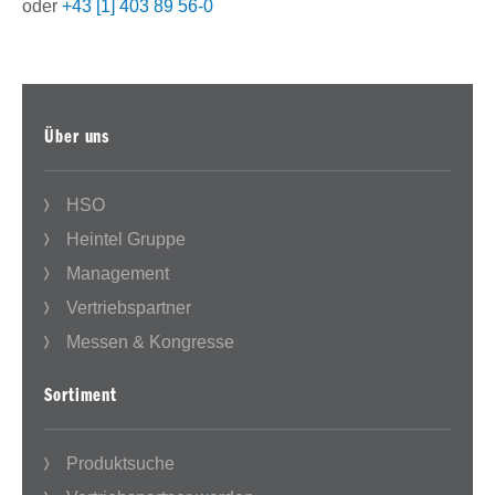
oder
+43 [1] 403 89 56-0
Über uns
HSO
Heintel Gruppe
Management
Vertriebspartner
Messen & Kongresse
Sortiment
Produktsuche