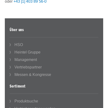
oder
+43 [1] 403 89 56-0
Über uns
HSO
Heintel Gruppe
Management
Vertriebspartner
Messen & Kongresse
Sortiment
Produktsuche