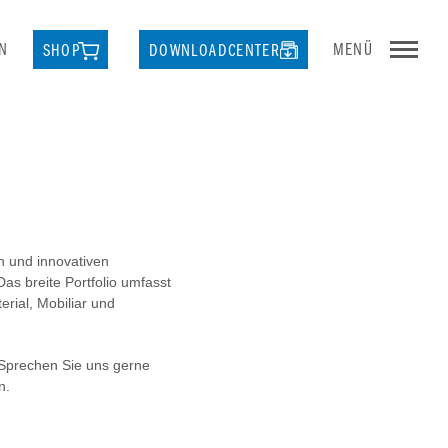
N
MENÜ
SHOP
DOWNLOADCENTER
n und innovativen
s breite Portfolio umfasst
rial, Mobiliar und
. Sprechen Sie uns gerne
n.