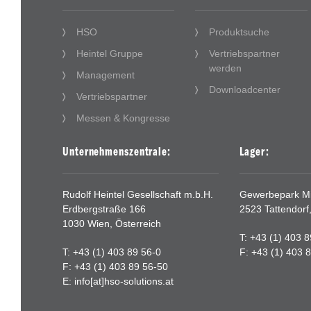
HSO
Produktsuche
Heintel Gruppe
Vertriebspartner
werden
Management
Downloadcenter
Vertriebspartner
Messen & Kongresse
Unternehmenszentrale:
Lager:
Rudolf Heintel Gesellschaft m.b.H.
Gewerbepark Mit
Erdbergstraße 166
2523 Tattendorf
1030 Wien, Österreich
T: +43 (1) 403 
T: +43 (1) 403 89 56-0
F: +43 (1) 403 
F: +43 (1) 403 89 56-50
E:
info[at]hso-solutions.at