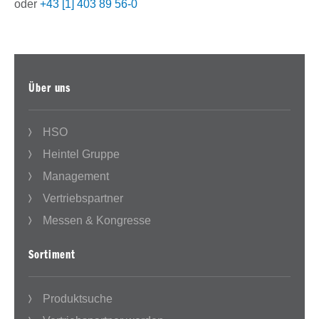
oder
+43 [1] 403 89 56-0
Über uns
HSO
Heintel Gruppe
Management
Vertriebspartner
Messen & Kongresse
Sortiment
Produktsuche